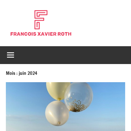
Aller
au
contenu
Blog
Blog
généraliste
François
d'actualités
Xavier
Mois :
juin 2024