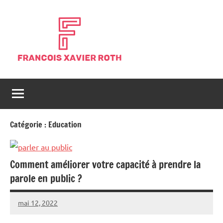
Aller
au
contenu
Blog
Blog
généraliste
François
d'actualités
Xavier
Catégorie :
Education
Comment améliorer votre capacité à prendre la
parole en public ?
mai 12, 2022
Maria