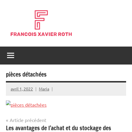
Aller
au
contenu
Blog
Blog
généraliste
François
d'actualités
Xavier
pièces détachées
avril 1, 2022
Maria
Navigation
Article précédent
Les avantages de l’achat et du stockage des
de